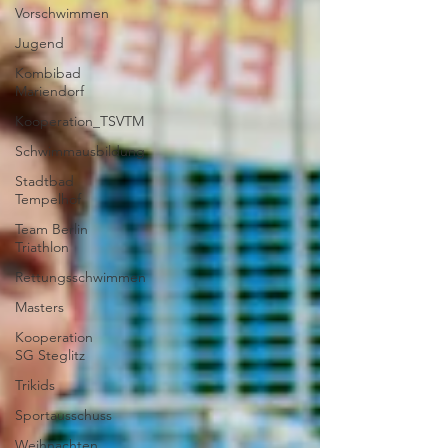
Vorschwimmen
Jugend
Kombibad
Mariendorf
Kooperation_TSVTM
Schwimmausbildung
Stadtbad
Tempelhof
Team Berlin
Triathlon
Rettungsschwimmen
Masters
Kooperation
SG Steglitz
Trikids
Sportausschuss
Weihnachten