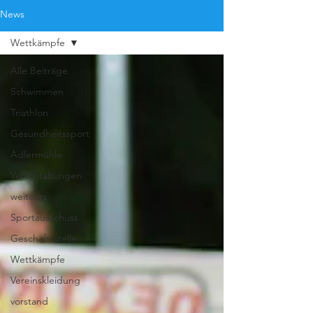
News
Wettkämpfe
Alle Beiträge
Schwimmen
Triathlon
Gesundheitssport
Adlermühle
Veranstaltungen
weiteres
Sportausschuss
Geschäftsstelle
Wettkämpfe
Vereinskleidung
vorstand