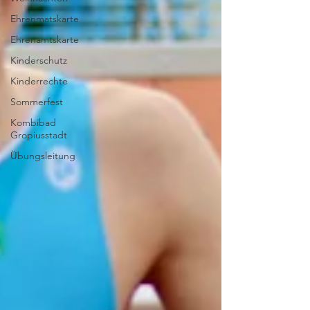
Ehrenmatskarte
Ehrenamtskarte
Kinderschutz
Kinderrechte
Sommerfest
Kombibad
Gropiusstadt
Übungsleitung