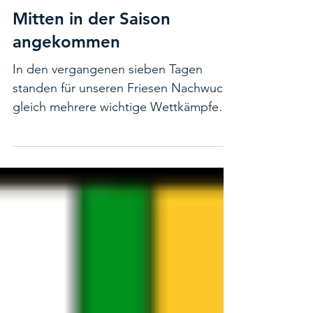
17. Juni
Mitten in der Saison
angekommen
In den vergangenen sieben Tagen
standen für unseren Friesen Nachwuchs
gleich mehrere wichtige Wettkämpfe
auf dem Programm: das Landesfinale
„Jugend trainiert für Olympia“, die
Deutschen Meisterschaften in Lübeck
sowie der Nymphensee-Triathlon. Und
unsere Athletinnen und Athleten haben
abgeliefert! Jugend trainiert für
Olympia Ben gewann die
Gesamtwertung der Jungen sowie