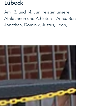
der Jugend und Junioren in
Lübeck
Am 13. und 14. Juni reisten unsere
Athletinnen und Athleten – Anna, Ben,
Jonathan, Dominik, Justus, Leon,
Fabian und Vitus – mit dem
Nachwuchskader der Berliner Triathlon
Union nach Lübeck zur Deutschen
Meisterschaft im Triathlon. Lediglich
Jamie konnte noch nicht teilnehmen,
da sie körperlich noch nicht wieder zu
100 Prozent belastbar ist. Wir hoffen,
dass sie in zwei Wochen beim letzten
DTU-Jugendcup der Saison in Jena
wieder an den Start gehen kann. Die
Anreise erfolgte be