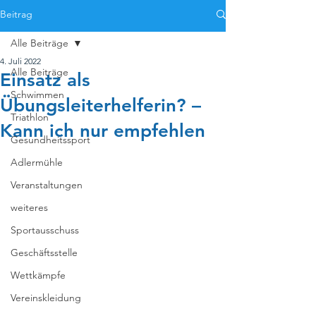
Beitrag
Alle Beiträge
4. Juli 2022
Alle Beiträge
Einsatz als
Schwimmen
Übungsleiterhelferin? –
Triathlon
Kann ich nur empfehlen
Gesundheitssport
Adlermühle
Veranstaltungen
weiteres
Sportausschuss
Geschäftsstelle
Wettkämpfe
Vereinskleidung