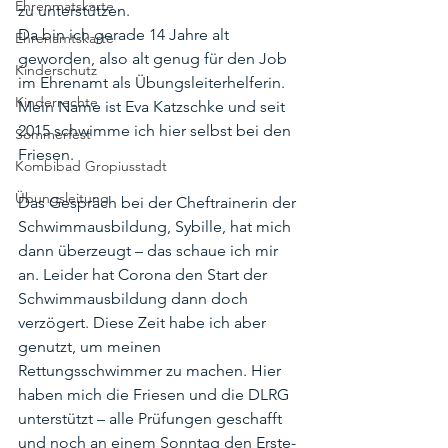
Ehrenmatskarte
zu unterstützen.
Da bin ich gerade 14 Jahre alt 
Ehrenamtskarte
geworden, also alt genug für den Job 
Kinderschutz
im Ehrenamt als Übungsleiterhelferin. 
Kinderrechte
Mein Name ist Eva Katzschke und seit 
2015 schwimme ich hier selbst bei den 
Sommerfest
Friesen.
Kombibad Gropiusstadt
Übungsleitung
Das Gespräch bei der Cheftrainerin der 
Schwimmausbildung, Sybille, hat mich 
dann überzeugt – das schaue ich mir 
an. Leider hat Corona den Start der 
Schwimmausbildung dann doch 
verzögert. Diese Zeit habe ich aber 
genutzt, um meinen 
Rettungsschwimmer zu machen. Hier 
haben mich die Friesen und die DLRG 
unterstützt – alle Prüfungen geschafft 
und noch an einem Sonntag den Erste-