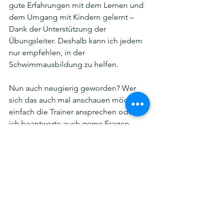
gute Erfahrungen mit dem Lernen und 
dem Umgang mit Kindern gelernt – 
Dank der Unterstützung der 
Übungsleiter. Deshalb kann ich jedem 
nur empfehlen, in der 
Schwimmausbildung zu helfen.
Nun auch neugierig geworden? Wer 
sich das auch mal anschauen möchte, 
einfach die Trainer ansprechen oder 
ich beantworte auch gerne Fragen.
Eva"      
(e.katzschke@bsv-friesen.de)
Nachwuchs
Schwimmen
Schwimmausbildung
Schwimmen
Vorschwimmen
Jugend