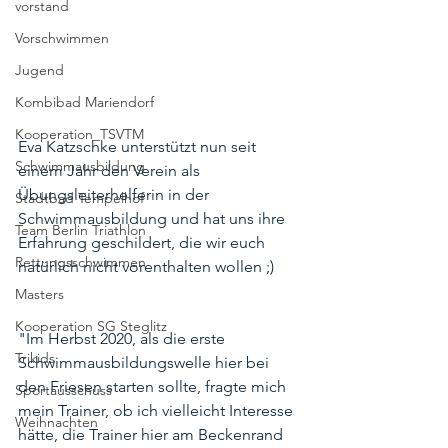
vorstand
Vorschwimmen
Jugend
Kombibad Mariendorf
Kooperation_TSVTM
Eva Katzschke unterstützt nun seit 
Schwimmausbildung
einem Jahr den Verein als 
Übungsleiterhelferin in der 
Stadtbad Tempelhof
Schwimmausbildung und hat uns ihre 
Team Berlin Triathlon
Erfahrung geschildert, die wir euch 
Rettungsschwimmen
natürlich nicht vorenthalten wollen ;)
Masters
Kooperation SG Steglitz
"Im Herbst 2020, als die erste 
Trikids
Schwimmausbildungswelle hier bei 
den Friesen starten sollte, fragte mich 
Sportausschuss
mein Trainer, ob ich vielleicht Interesse 
Weihnachten
hätte, die Trainer hier am Beckenrand 