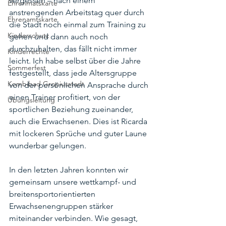
vergessen – nach einem 
Ehrenmatskarte
anstrengenden Arbeitstag quer durch 
Ehrenamtskarte
die Stadt noch einmal zum Training zu 
Kinderschutz
gehen und dann auch noch 
durchzuhalten, das fällt nicht immer 
Kinderrechte
leicht. Ich habe selbst über die Jahre 
Sommerfest
festgestellt, dass jede Altersgruppe 
Kombibad Gropiusstadt
von der persönlichen Ansprache durch 
einen Trainer profitiert, von der 
Übungsleitung
sportlichen Beziehung zueinander, 
auch die Erwachsenen. Dies ist Ricarda 
mit lockeren Sprüche und guter Laune 
wunderbar gelungen.
In den letzten Jahren konnten wir 
gemeinsam unsere wettkampf- und 
breitensportorientierten 
Erwachsenengruppen stärker 
miteinander verbinden. Wie gesagt, 