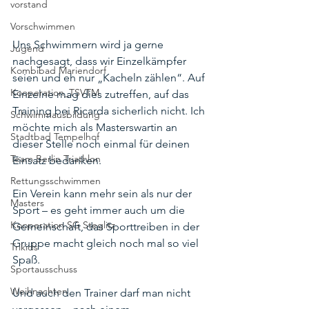
vorstand
Vorschwimmen
Uns Schwimmern wird ja gerne 
Jugend
nachgesagt, dass wir Einzelkämpfer 
Kombibad Mariendorf
seien und eh nur „Kacheln zählen“. Auf 
Kooperation_TSVTM
Einzelne mag dies zutreffen, auf das 
Training bei Ricarda sicherlich nicht. Ich 
Schwimmausbildung
möchte mich als Masterswartin an 
Stadtbad Tempelhof
dieser Stelle noch einmal für deinen 
Team Berlin Triathlon
Einsatz bedanken.
Rettungsschwimmen
Ein Verein kann mehr sein als nur der 
Masters
Sport – es geht immer auch um die 
Kooperation SG Steglitz
Gemeinschaft, das Sporttreiben in der 
Gruppe macht gleich noch mal so viel 
Trikids
Spaß. 
Sportausschuss
Weihnachten
Und auch den Trainer darf man nicht 