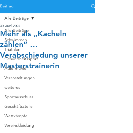
Beitrag
Alle Beiträge
30. Juni 2024
Alle Beiträge
Mehr als „Kacheln
Schwimmen
zählen“ …
Triathlon
Verabschiedung unserer
Gesundheitssport
Masterstrainerin
Adlermühle
Veranstaltungen
weiteres
Sportausschuss
Geschäftsstelle
Wettkämpfe
Vereinskleidung