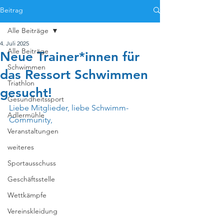
Beitrag
Alle Beiträge
4. Juli 2025
Alle Beiträge
Neue Trainer*innen für
Schwimmen
das Ressort Schwimmen
Triathlon
gesucht!
Gesundheitssport
Liebe Mitglieder, liebe Schwimm-
Adlermühle
Community,
Veranstaltungen
weiteres
Sportausschuss
Geschäftsstelle
Wettkämpfe
Vereinskleidung