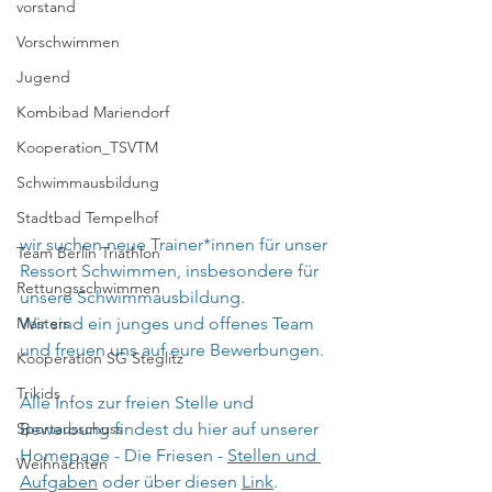
vorstand
Vorschwimmen
Jugend
Kombibad Mariendorf
Kooperation_TSVTM
Schwimmausbildung
Stadtbad Tempelhof
wir suchen neue Trainer*innen für unser 
Team Berlin Triathlon
Ressort Schwimmen, insbesondere für 
Rettungsschwimmen
unsere Schwimmausbildung.
Wir sind ein junges und offenes Team 
Masters
und freuen uns auf eure Bewerbungen.
Kooperation SG Steglitz
Trikids
Alle Infos zur freien Stelle und 
Bewerbung findest du hier auf unserer 
Sportausschuss
Homepage - Die Friesen - 
Stellen und 
Weihnachten
Aufgaben
 oder über diesen 
Link
.  