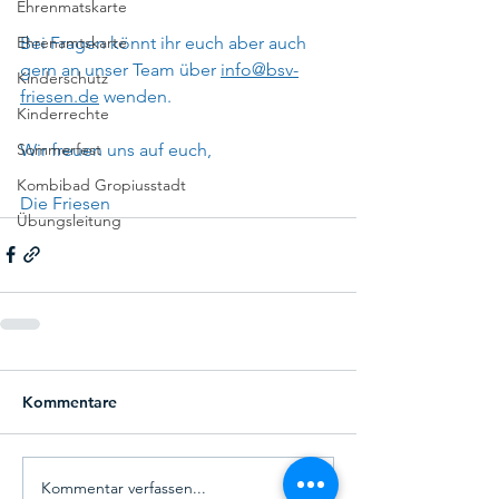
Ehrenmatskarte
Bei Fragen könnt ihr euch aber auch 
Ehrenamtskarte
gern an unser Team über 
info@bsv-
Kinderschutz
friesen.de
 wenden.
Kinderrechte
Wir freuen uns auf euch,
Sommerfest
Kombibad Gropiusstadt
Die Friesen
Übungsleitung
Kommentare
Kommentar verfassen...