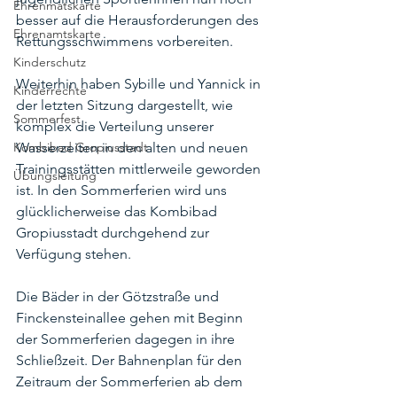
Ehrenmatskarte
besser auf die Herausforderungen des 
Ehrenamtskarte
Rettungsschwimmens vorbereiten.
Kinderschutz
Weiterhin haben Sybille und Yannick in 
Kinderrechte
der letzten Sitzung dargestellt, wie 
Sommerfest
komplex die Verteilung unserer 
Wasserzeiten in den alten und neuen 
Kombibad Gropiusstadt
Trainingsstätten mittlerweile geworden 
Übungsleitung
ist. In den Sommerferien wird uns 
glücklicherweise das Kombibad 
Gropiusstadt durchgehend zur 
Verfügung stehen. 
Die Bäder in der Götzstraße und 
Finckensteinallee gehen mit Beginn 
der Sommerferien dagegen in ihre 
Schließzeit. Der Bahnenplan für den 
Zeitraum der Sommerferien ab dem 