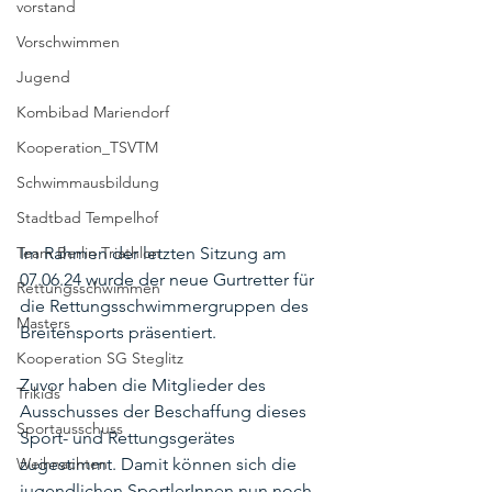
vorstand
Vorschwimmen
Jugend
Kombibad Mariendorf
Kooperation_TSVTM
Schwimmausbildung
Stadtbad Tempelhof
Im Rahmen der letzten Sitzung am 
Team Berlin Triathlon
07.06.24 wurde der neue Gurtretter für 
Rettungsschwimmen
die Rettungsschwimmergruppen des 
Masters
Breitensports präsentiert. 
Kooperation SG Steglitz
Zuvor haben die Mitglieder des 
Trikids
Ausschusses der Beschaffung dieses 
Sportausschuss
Sport- und Rettungsgerätes 
zugestimmt. Damit können sich die 
Weihnachten
jugendlichen SportlerInnen nun noch 