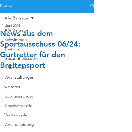
Beitrag
Alle Beiträge
11. Juni 2024
Alle Beiträge
News aus dem
Schwimmen
Sportausschuss 06/24:
Triathlon
Gurtretter für den
Gesundheitssport
Breitensport
Adlermühle
Veranstaltungen
weiteres
Sportausschuss
Geschäftsstelle
Wettkämpfe
Vereinskleidung