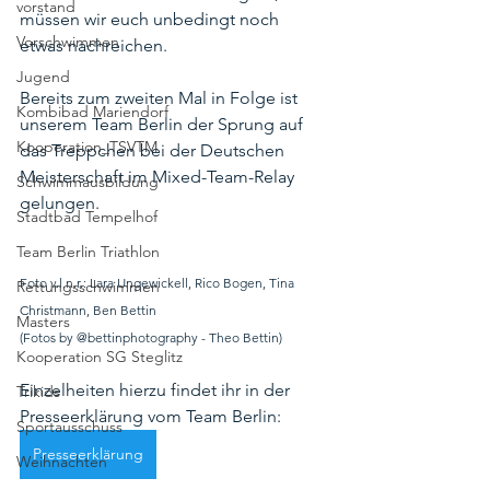
vorstand
müssen wir euch unbedingt noch 
Vorschwimmen
etwas nachreichen.
Jugend
Bereits zum zweiten Mal in Folge ist 
Kombibad Mariendorf
unserem Team Berlin der Sprung auf 
Kooperation_TSVTM
das Treppchen bei der Deutschen 
Meisterschaft im Mixed-Team-Relay 
Schwimmausbildung
gelungen.
Stadtbad Tempelhof
Team Berlin Triathlon
Foto v.l.n.r.: Lara Ungewickell, Rico Bogen, Tina 
Rettungsschwimmen
Christmann, Ben Bettin 
Masters
(Fotos by @bettinphotography - Theo Bettin)
Kooperation SG Steglitz
Einzelheiten hierzu findet ihr in der 
Trikids
Presseerklärung vom Team Berlin:
Sportausschuss
Presseerklärung
Weihnachten