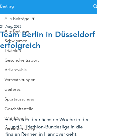
Beitrag
Alle Beiträge
24. Aug. 2023
Alle Beiträge
Team Berlin in Düsseldorf
Schwimmen
erfolgreich
Triathlon
Gesundheitssport
Adlermühle
Veranstaltungen
weiteres
Sportausschuss
Geschäftsstelle
Wettkämpfe
Bevor es in der nächsten Woche in der 
1. und 2. Triathlon-Bundesliga in die 
Vereinskleidung
finalen Rennen in Hannover geht, 