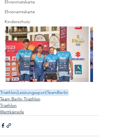
Ehrenmatskarte
Ehrenamtskarte
Kinderschutz
Kinderrechte
Sommerfest
Kombibad Gropiusstadt
Übungsleitung
Triathlon
Leistungssport
TeamBerlin
Team Berlin Triathlon
Triathlon
Wettkämpfe