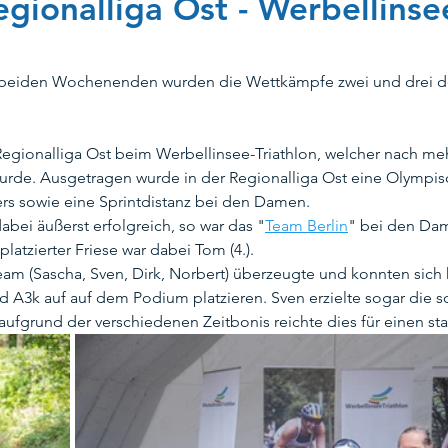
egionalliga Ost - Werbellins
peration_TSVTM
Schwimmausbildung
Stadtbad Tempelh
beiden Wochenenden wurden die Wettkämpfe zwei und drei der
ungsschwimmen
Masters
Kooperation SG Steglitz
Tr
 Regionalliga Ost beim Werbellinsee-Triathlon, welcher nach me
rde. Ausgetragen wurde in der Regionalliga Ost eine Olympisc
rs sowie eine Sprintdistanz bei den Damen.
bei äußerst erfolgreich, so war das "
Team Berlin
" bei den Da
te
Ehrenamtskarte
Kinderschutz
Kinderrechte
platzierter Friese war dabei Tom (4.).
am (Sascha, Sven, Dirk, Norbert) überzeugte und konnten sich 
A3k auf auf dem Podium platzieren. Sven erzielte sogar die schn
aufgrund der verschiedenen Zeitbonis reichte dies für einen star