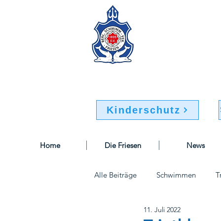
Berliner Sc
Buchsteinweg 32-34
12107 Berlin
Kinderschutz
Home
Die Friesen
News
Alle Beiträge
Schwimmen
T
11. Juli 2022
Sportausschuss
Geschäftsst