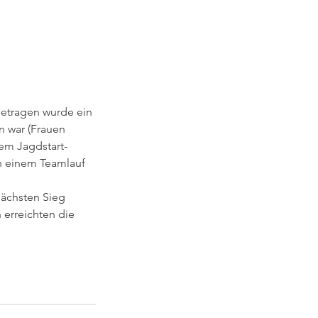
etragen wurde ein 
n war (Frauen 
em Jagdstart-
n einem Teamlauf 
nächsten Sieg 
 erreichten die 