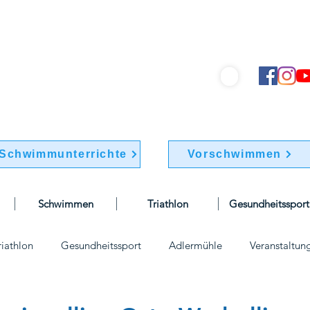
hwimmverein "Friesen 1895" e.V.
info@bsv-friesen.de
030 / 741 77 70
Schwimmunterrichte
Vorschwimmen
Schwimmen
Triathlon
Gesundheitssport
riathlon
Gesundheitssport
Adlermühle
Veranstaltun
elle
Wettkämpfe
Vereinskleidung
vorstand
Vor