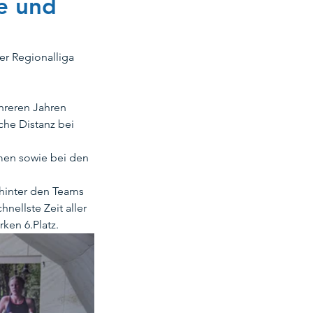
ee und
of
 Regionalliga 
ikids
Sportausschuss
hreren Jahren 
he Distanz bei 
men sowie bei den 
Sommerfest
hinter den Teams 
ellste Zeit aller 
ken 6.Platz.