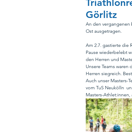
Triathlonr
Görlitz
Kombibad Mariendorf
Koo
An den vergangenen 
Ost ausgetragen.
Team Berlin Triathlon
Rett
Am 2.7. gastierte die
Pause wiederbelebt wu
den Herren und Maste
Unsere Teams waren da
Weihnachten
Ehrenmatskar
Herren siegreich. Best
Auch unser Masters-Te
vom TuS Neukölln  und 
Kombibad Gropiusstadt
Masters-Athlet:innen, 