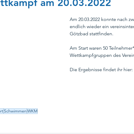
ettkampf am 20.03.2022
Am 20.03.2022 konnte nach zwe
peration_TSVTM
Schwimmausbildung
Stadtbad Tempelh
endlich wieder ein vereinsint
Götzbad stattfinden.
ungsschwimmen
Masters
Kooperation SG Steglitz
Tr
Am Start waren 50 Teilnehmer
Wettkampfgruppen des Verein
te
Ehrenamtskarte
Kinderschutz
Kinderrechte
Die Ergebnisse findet ihr hier:
rt
Schwimmen
WKM