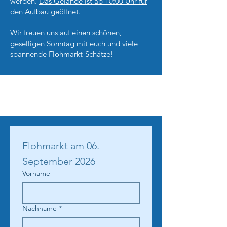
werden.
Das Gelände ist ab 10:00 Uhr für
den Aufbau geöffnet.
Wir freuen uns auf einen schönen,
geselligen Sonntag mit euch und viele
spannende Flohmarkt-Schätze!
Flohmarkt am 06. 
September 2026
Vorname
Nachname
*