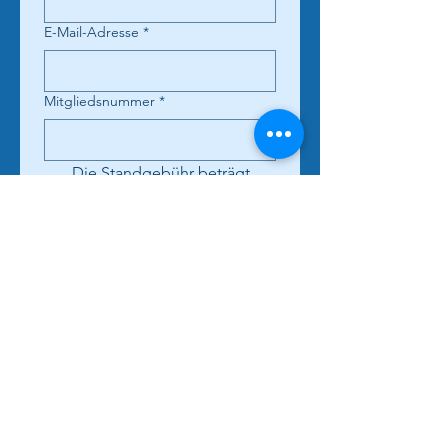
E-Mail-Adresse
*
Mitgliedsnummer
*
Die Standgebühr beträgt 
für 
3 Meter Freifläche 10,00 
EUR
 und 
einen Kuchen
, 
Bezahlung direkt vor Ort.
Tische müssen selber 
mitgebracht werden.
Aufbauen können alle ab 
10:00 Uhr.
*
Einreichen