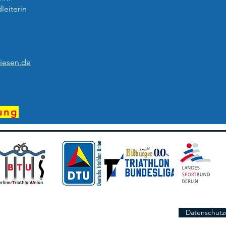
leiterin
iesen.de
g
ung
Datenschutz