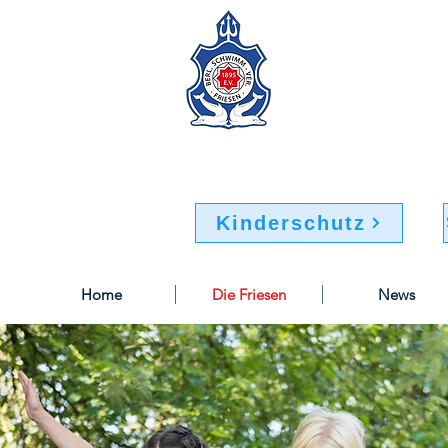
Berliner Sc
Buchsteinweg 32-34
12107 Berlin
Kinderschutz
Home
Die Friesen
News