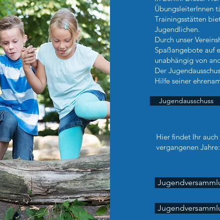
ÜbungsleiterInnen t
Trainingsstätten bie
Jugendlichen.
Durch unser Vereins
Spaßangebote auf e
unabhängig von and
Der Jugendausschuss
Hilfe seiner ehrenam
Jugendausschuss
Hier findet Ihr au
vergangenen Jahre:
Jugendversammlu
Jugendversammlu