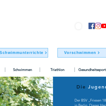
hwimmverein "Friesen 1895" e.V.
info@bsv-friesen.de
030 / 741 77 70
Schwimmunterrichte
Vorschwimmen
Schwimmen
Triathlon
Gesundheitssport
Die
Jugen
Der BSV „Friesen 18
in Berlin. Dieser He