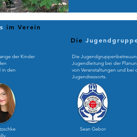
ss
im Verein
Die
Jugendgrupp
lange der Kinder
Die Jugendgruppenbetreuung 
den
Jugendleitung bei der Planu
 in den
von Veranstaltungen und bei 
Jugendressorts.
tzschke
Sean Gebor
llv.