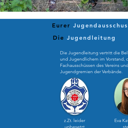
Eurer
Jugendausschu
Die
Jugendleitung
Die Jugendleitung vertritt die Be
und Jugendlichem im Vorstand, 
Fachausschüssen des Vereins und
Jugendgremien der Verbände.
z.Zt. leider
Eva Ka
unbesetzt
ste