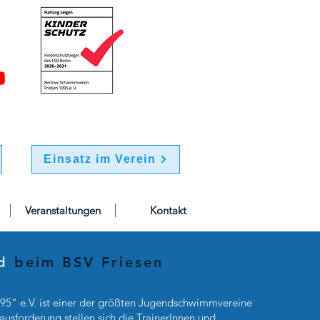
Einsatz im Verein
Veranstaltungen
Kontakt
d
beim BSV Friesen
95“ e.V. ist einer der größten Jugendschwimmvereine
rausforderung stellen sich die TrainerInnen und