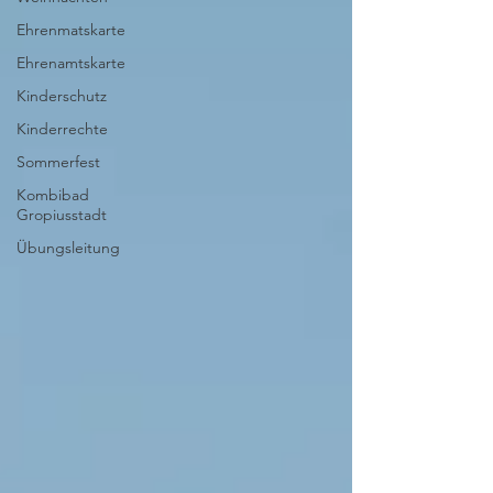
Ehrenmatskarte
Ehrenamtskarte
Kinderschutz
Kinderrechte
Sommerfest
Kombibad
Gropiusstadt
Übungsleitung