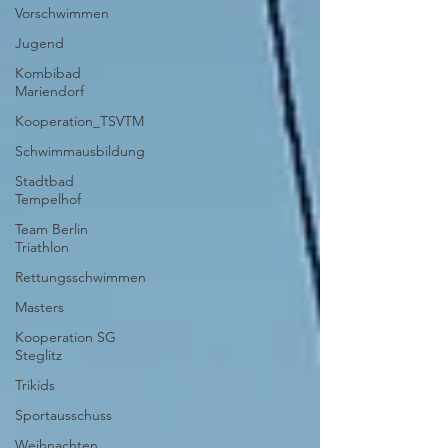
Vorschwimmen
Jugend
Kombibad
Mariendorf
Kooperation_TSVTM
Schwimmausbildung
Stadtbad
Tempelhof
Team Berlin
Triathlon
Rettungsschwimmen
Masters
Kooperation SG
Steglitz
Trikids
Sportausschuss
Weihnachten