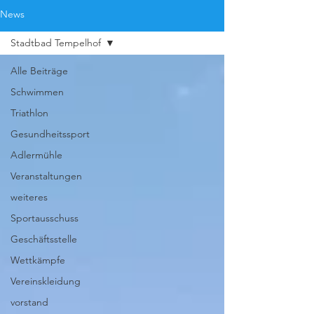
News
Stadtbad Tempelhof
Alle Beiträge
Schwimmen
Triathlon
Gesundheitssport
Adlermühle
Veranstaltungen
weiteres
Sportausschuss
Geschäftsstelle
Wettkämpfe
Vereinskleidung
vorstand