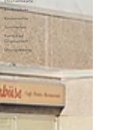
Ehrenamtskarte
Kinderschutz
Kinderrechte
Sommerfest
Kombibad
Gropiusstadt
Übungsleitung