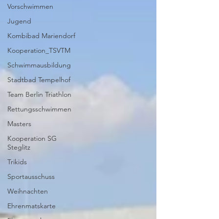
Vorschwimmen
Jugend
Kombibad Mariendorf
Kooperation_TSVTM
Schwimmausbildung
Stadtbad Tempelhof
Team Berlin Triathlon
Rettungsschwimmen
Masters
Kooperation SG
Steglitz
Trikids
Sportausschuss
Weihnachten
Ehrenmatskarte