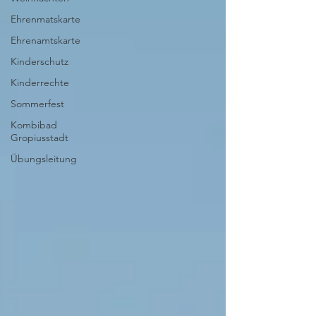
Ehrenmatskarte
Ehrenamtskarte
Kinderschutz
Kinderrechte
Sommerfest
Kombibad
Gropiusstadt
Übungsleitung