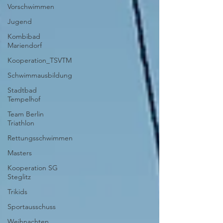
Vorschwimmen
Jugend
Kombibad
Mariendorf
Kooperation_TSVTM
Schwimmausbildung
Stadtbad
Tempelhof
Team Berlin
Triathlon
Rettungsschwimmen
Masters
Kooperation SG
Steglitz
Trikids
Sportausschuss
Weihnachten