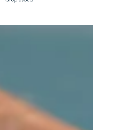
ab morgen, Mittwoch 20.05.26, im
Gropiusbad