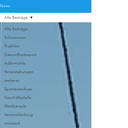
News
Alle Beiträge
Alle Beiträge
Schwimmen
Triathlon
Gesundheitssport
Adlermühle
Veranstaltungen
weiteres
Sportausschuss
Geschäftsstelle
Wettkämpfe
Vereinskleidung
vorstand