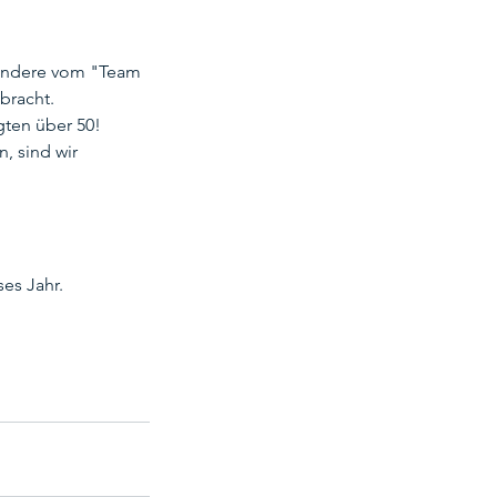
sondere vom "Team 
of
bracht.
ten über 50! 
, sind wir 
ikids
Sportausschuss
Sommerfest
ses Jahr.