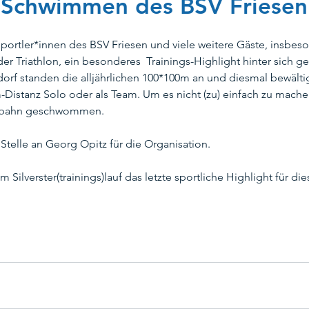
 Schwimmen des BSV Friesen
portler*innen des BSV Friesen und viele weitere Gäste, insbe
peration_TSVTM
Schwimmausbildung
Stadtbad Tempelh
r Triathlon, ein besonderes  Trainings-Highlight hinter sich ge
f standen die alljährlichen 100*100m an und diesmal bewältig
-Distanz Solo oder als Team. Um es nicht (zu) einfach zu machen
ungsschwimmen
Masters
Kooperation SG Steglitz
Tr
ngbahn geschwommen. 
Stelle an Georg Opitz für die Organisation.
te
Ehrenamtskarte
Kinderschutz
Kinderrechte
 Silverster(trainings)lauf das letzte sportliche Highlight für die