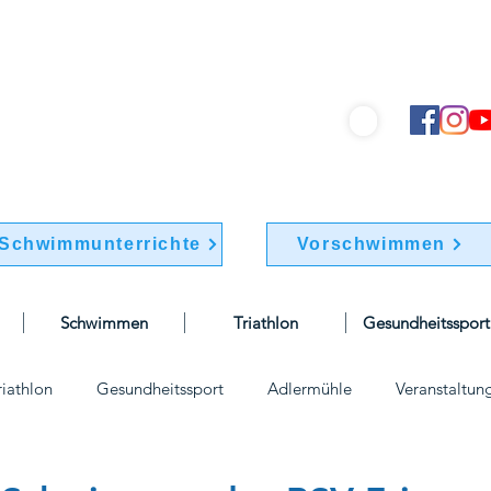
hwimmverein "Friesen 1895" e.V.
info@bsv-friesen.de
030 / 741 77 70
Schwimmunterrichte
Vorschwimmen
Schwimmen
Triathlon
Gesundheitssport
riathlon
Gesundheitssport
Adlermühle
Veranstaltun
elle
Wettkämpfe
Vereinskleidung
vorstand
Vor