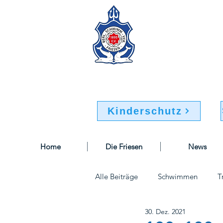
Berliner Sc
Buchsteinweg 32-34
12107 Berlin
Kinderschutz
Home
Die Friesen
News
Alle Beiträge
Schwimmen
T
30. Dez. 2021
Sportausschuss
Geschäftsst