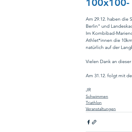
100x100-
Am 29.12. haben die S
Kombibad Mariendorf
Koo
Berlin" und Landeskade
Im Kombibad-Mariendor
Athlet*innen die 10km
Team Berlin Triathlon
Rett
natürlich auf der La
Vielen Dank an dieser 
Weihnachten
Ehrenmatskar
Am 31.12. folgt mit dem
JR
Kombibad Gropiusstadt
Schwimmen
Triathlon
Veranstaltungen