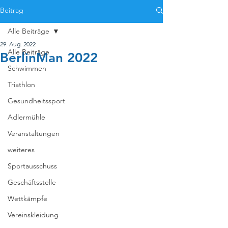
Beitrag
Alle Beiträge
29. Aug. 2022
Alle Beiträge
BerlinMan 2022
Schwimmen
Triathlon
Gesundheitssport
Adlermühle
Veranstaltungen
weiteres
Sportausschuss
Geschäftsstelle
Wettkämpfe
Vereinskleidung