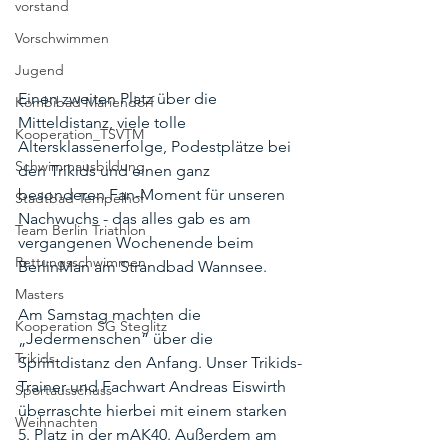
vorstand
Vorschwimmen
Jugend
Einen zweiten Platz über die 
Kombibad Mariendorf
Mitteldistanz, viele tolle 
Kooperation_TSVTM
Altersklassenerfolge, Podestplätze bei 
Schwimmausbildung
den Trikids und einen ganz 
besonderen Fan-Moment für unseren 
Stadtbad Tempelhof
Nachwuchs - das alles gab es am 
Team Berlin Triathlon
vergangenen Wochenende beim 
Rettungsschwimmen
BerlinMan am Strandbad Wannsee.
Masters
Am Samstag machten die 
Kooperation SG Steglitz
„Jedermenschen“ über die 
Trikids
Sprintdistanz den Anfang. Unser Trikids-
Trainer und Fachwart Andreas Eiswirth 
Sportausschuss
überraschte hierbei mit einem starken 
Weihnachten
5. Platz in der mAK40. Außerdem am 