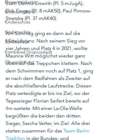
Ehrenmatskarte
Start: Dennis Eiswirth (Pl. 5 mJugA), 
Dirk Finger (Pl. 8 mAK50), Paul Pinnow-
Ehrenamtskarte
Stretzke (Pl. 37 mAK40).
Kinderschutz
Kinderrechte
Am Sonntag ging es dann auf die 
Mitteldistanz. Nach seinem Sieg vor 
Sommerfest
vier Jahren und Platz 4 in 2021, wollte 
Kombibad Gropiusstadt
Maurice Witt möglichst wieder ganz 
Übungsleitung
oben auf das Treppchen klettern. Nach 
dem Schwimmen noch auf Platz 1, ging 
er nach dem Radfahren als Zweiter auf 
die abschließende Laufstrecke. Diesen 
Platz verteidigte er bis ins Ziel, wo der 
Tagessieger Florian Seifert bereits auf 
ihn wartete. Mit einer La-Ola-Welle 
begrüßten die beiden den dritten 
Sieger, Sascha Vetter, im Ziel. Alle drei 
starten zusammen für das 
Team Berlin 
Triathlon
 in der Bundes- und 