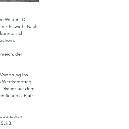
en Wilden. Das 
nik Eiswirth. Nach 
konnte sich 
sichern.
nreich, der 
Vorsprung ins 
en Wettkampftag 
-Distanz auf dem 
tlichen 5. Platz 
. Jonathan 
K SchB.