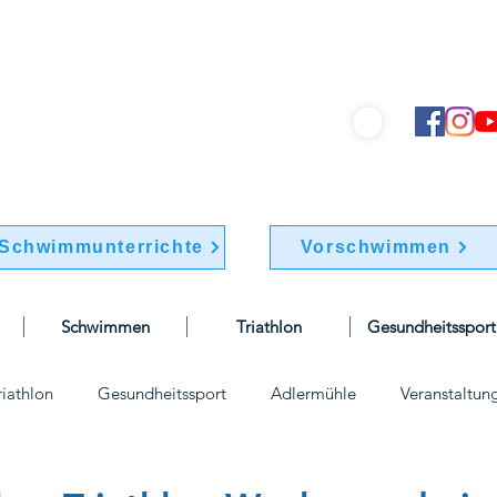
hwimmverein "Friesen 1895" e.V.
info@bsv-friesen.de
030 / 741 77 70
Schwimmunterrichte
Vorschwimmen
Schwimmen
Triathlon
Gesundheitssport
riathlon
Gesundheitssport
Adlermühle
Veranstaltun
elle
Wettkämpfe
Vereinskleidung
vorstand
Vor