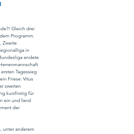
m
of
de?! Gleich drei 
 dem Programm. 
, Zweite 
ikids
Sportausschuss
egionalliga in 
 Bundesliga endete 
 Herrenmannschaft 
Sommerfest
 ersten Tagessieg 
in Friese: Vitus 
er zweiten 
g kurzfristig für 
n ein und fand 
oment der 
, unter anderem 