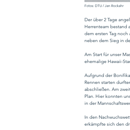
Fotos: DTU / Jan Rockahr
Der über 2 Tage ange
Herrenteam bestand au
dem ersten Tag noch a
neben dem Sieg in der
Am Start für unser Ma
ehemalige Hawaii-Star
Aufgrund der Bonifika
Rennen starten durfte
abschließen. Am zweit
Plan. Hier konnten un
in der Mannschaftswe
In den Nachwuchswett
erkämpfte sich den dri