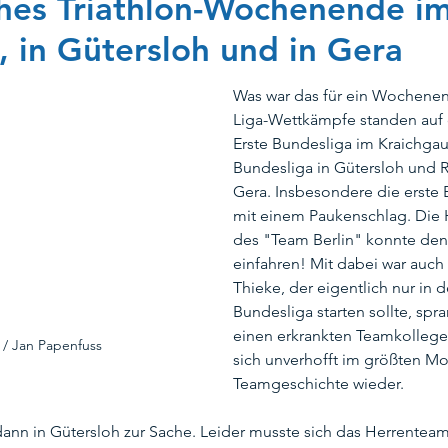
ches Triathlon-Wochenende i
, in Gütersloh und in Gera
peration_TSVTM
Schwimmausbildung
Stadtbad Tempelh
Was war das für ein Wochenen
Liga-Wettkämpfe standen auf
Erste Bundesliga im Kraichgau
ungsschwimmen
Masters
Kooperation SG Steglitz
Tr
Bundesliga in Gütersloh und R
Gera. Insbesondere die erste
mit einem Paukenschlag. Die
te
Ehrenamtskarte
Kinderschutz
Kinderrechte
des "Team Berlin" konnte den
einfahren! Mit dabei war auch e
Thieke, der eigentlich nur in d
Bundesliga starten sollte, spran
einen erkrankten Teamkollege
 / Jan Papenfuss
sich unverhofft im größten M
Teamgeschichte wieder.
nn in Gütersloh zur Sache. Leider musste sich das Herrenteam