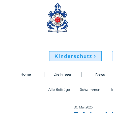
Berliner Sc
Buchsteinweg 32-34
12107 Berlin
Kinderschutz
Home
Die Friesen
News
Alle Beiträge
Schwimmen
T
30. Mai 2025
Sportausschuss
Geschäftsst