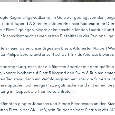
legte Regionalligawettkampf in Gera war geprägt von den jung
s drei Jugend A-Startern, mittendrin unser Kadersportler Domi
uf Platz 2 gelegen, siegte er im abschließenden Laufduell und 
 Mannschaft auch seinen ersten Einzeltitel in der Regionalliga 
sters-Team waren unser Urgestein Eisen, Altmeister Norbert Wei
ter Philipp Lorenz und unser Fachwart Trikids Andreas Eiswirth.
tionsregelung, nach der die ältesten Sportler mit dem größten 
n, konnte Norbert auf Platz 5 liegend den Swim & Run am erst
en Tag stand dann ein Verfolgungsrennen über die Supersprint
sere Sportler noch einige Plätze gutmachen und mit einem beach
rtung im Gepäck die Heimreise antreten.
kämpfen gingen Jonathan und Simon Friedenstab an den Start
tten Platz in der AK JugB, sein Bruder belegte Platz 6 in der A