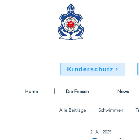
Berliner Sc
Buchsteinweg 32-34
12107 Berlin
Kinderschutz
Home
Die Friesen
News
Alle Beiträge
Schwimmen
T
2. Juli 2025
Sportausschuss
Geschäftsst