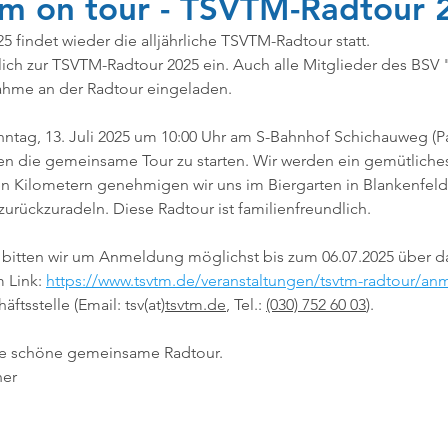
m on tour - TSVTM-Radtour 
 findet wieder die alljährliche TSVTM-Radtour statt.
lich zur TSVTM-Radtour 2025 ein. Auch alle Mitglieder des BSV "
peration_TSVTM
Schwimmausbildung
Stadtbad Tempelh
lnahme an der Radtour eingeladen. 
nntag, 13. Juli 2025 um 10:00 Uhr am S-Bahnhof Schichauweg (Pa
ungsschwimmen
Masters
Kooperation SG Steglitz
Tr
en die gemeinsame Tour zu starten. Wir werden ein gemütliche
n Kilometern genehmigen wir uns im Biergarten in Blankenfeld
ückzuradeln. Diese Radtour ist familienfreundlich.
te
Ehrenamtskarte
Kinderschutz
Kinderrechte
 bitten wir um Anmeldung möglichst bis zum 06.07.2025 über 
 Link: 
https://www.tsvtm.de/veranstaltungen/tsvtm-radtour/a
tsstelle (Email: tsv(at)
tsvtm.de
, Tel.: 
(030) 752 60 03
).
ine schöne gemeinsame Radtour.
ner