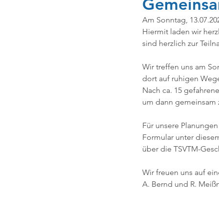
Gemeinsa
Am Sonntag, 13.07.2025
Hiermit laden wir herz
Kombibad Mariendorf
Koo
sind herzlich zur Tei
Wir treffen uns am So
Team Berlin Triathlon
Rett
dort auf ruhigen Weg
Nach ca. 15 gefahrene
um dann gemeinsam zur
Weihnachten
Ehrenmatskar
Für unsere Planungen
Formular unter diesem
über die TSVTM-Geschäf
Kombibad Gropiusstadt
Wir freuen uns auf e
A. Bernd und R. Meiß