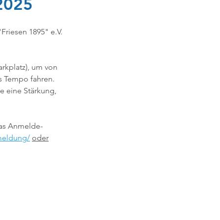
2025
Friesen 1895" e.V. 
of
rkplatz), um von 
ikids
Sportausschuss
s Tempo fahren. 
e eine Stärkung, 
Sommerfest
das Anmelde-
nmeldung/
oder