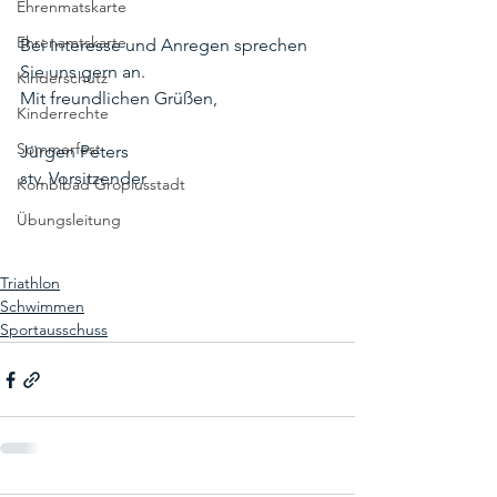
Ehrenmatskarte
Ehrenamtskarte
Bei Interesse und Anregen sprechen 
Sie uns gern an.
Kinderschutz
Mit freundlichen Grüßen,
Kinderrechte
Sommerfest
Jürgen Peters
stv. Vorsitzender
Kombibad Gropiusstadt
Übungsleitung
Triathlon
Schwimmen
Sportausschuss