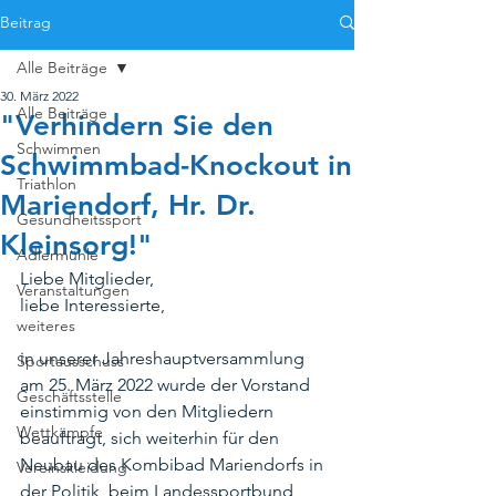
Beitrag
Alle Beiträge
30. März 2022
Alle Beiträge
"Verhindern Sie den
Schwimmen
Schwimmbad-Knockout in
Triathlon
Mariendorf, Hr. Dr.
Gesundheitssport
Kleinsorg!"
Adlermühle
Liebe Mitglieder, 
Veranstaltungen
liebe Interessierte,
weiteres
in unserer Jahreshauptversammlung 
Sportausschuss
am 25. März 2022 wurde der Vorstand 
Geschäftsstelle
einstimmig von den Mitgliedern 
Wettkämpfe
beauftragt, sich weiterhin für den 
Neubau des Kombibad Mariendorfs in 
Vereinskleidung
der Politik, beim Landessportbund, 