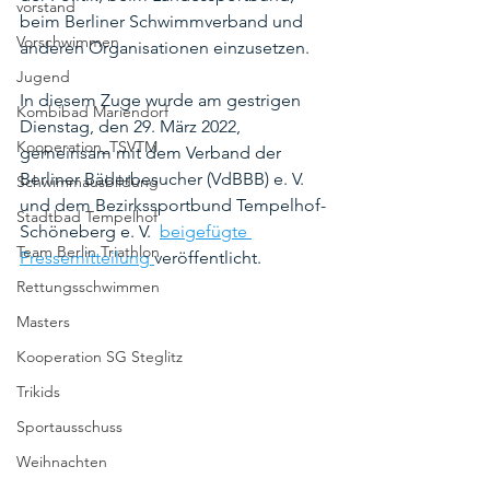
vorstand
beim Berliner Schwimmverband und 
Vorschwimmen
anderen Organisationen einzusetzen.
Jugend
In diesem Zuge wurde am gestrigen 
Kombibad Mariendorf
Dienstag, den 29. März 2022, 
Kooperation_TSVTM
gemeinsam mit dem Verband der 
Berliner Bäderbesucher (VdBBB) e. V. 
Schwimmausbildung
und dem Bezirkssportbund Tempelhof-
Stadtbad Tempelhof
Schöneberg e. V.  
beigefügte 
Team Berlin Triathlon
Pressemitteilung 
veröffentlicht.
Rettungsschwimmen
Masters
Kooperation SG Steglitz
Trikids
Sportausschuss
Weihnachten