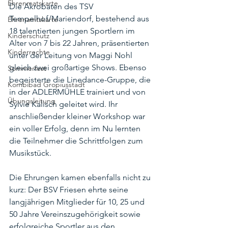
Ehrenmatskarte
Die Akrobaten des TSV 
Tempelhof/Mariendorf, bestehend aus 
Ehrenamtskarte
18 talentierten jungen Sportlern im 
Kinderschutz
Alter von 7 bis 22 Jahren, präsentierten 
Kinderrechte
unter der Leitung von Maggi Nohl 
gleich zwei großartige Shows. Ebenso 
Sommerfest
begeisterte die Linedance-Gruppe, die 
Kombibad Gropiusstadt
in der ADLERMÜHLE trainiert und von 
Übungsleitung
Sylvie Kalisch geleitet wird. Ihr 
anschließender kleiner Workshop war 
ein voller Erfolg, denn im Nu lernten 
die Teilnehmer die Schrittfolgen zum 
Musikstück.
Die Ehrungen kamen ebenfalls nicht zu 
kurz: Der BSV Friesen ehrte seine 
langjährigen Mitglieder für 10, 25 und 
50 Jahre Vereinszugehörigkeit sowie 
erfolgreiche Sportler aus den 