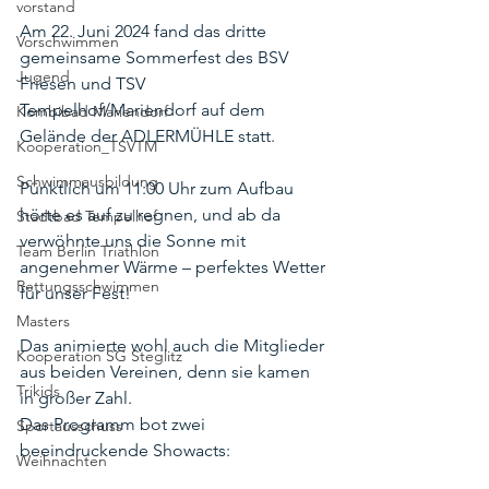
vorstand
Am 22. Juni 2024 fand das dritte 
Vorschwimmen
gemeinsame Sommerfest des BSV 
Jugend
Friesen und TSV 
Tempelhof/Mariendorf auf dem 
Kombibad Mariendorf
Gelände der ADLERMÜHLE statt. 
Kooperation_TSVTM
Schwimmausbildung
Pünktlich um 11:00 Uhr zum Aufbau 
hörte es auf zu regnen, und ab da 
Stadtbad Tempelhof
verwöhnte uns die Sonne mit 
Team Berlin Triathlon
angenehmer Wärme – perfektes Wetter 
Rettungsschwimmen
für unser Fest! 
Masters
Das animierte wohl auch die Mitglieder 
Kooperation SG Steglitz
aus beiden Vereinen, denn sie kamen 
Trikids
in großer Zahl.
Das Programm bot zwei 
Sportausschuss
beeindruckende Showacts:
Weihnachten