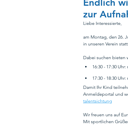
Endlich w
zur Aufna
Kombibad Mariendorf
Koo
Liebe Interessierte,
am Montag, den 26. Ju
Team Berlin Triathlon
Rett
in unseren Verein statt
Dabei suchen bieten w
Weihnachten
Ehrenmatskar
16:30 - 17:30 Uh
17:30 - 18:30 Uh
Damit Ihr Kind teilne
Kombibad Gropiusstadt
Anmeldeportal und wei
talentsichtung
Wir freuen uns auf E
Mit sportlichen Grüße