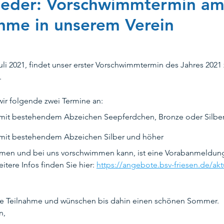
ieder: Vorschwimmtermin am 
hme in unserem Verein
peration_TSVTM
Schwimmausbildung
Stadtbad Tempelh
li 2021, findet unser erster Vorschwimmtermin des Jahres 202
ungsschwimmen
Masters
Kooperation SG Steglitz
Tr
. 
ir folgende zwei Termine an: 
te
Ehrenamtskarte
Kinderschutz
Kinderrechte
r: mit bestehendem Abzeichen Seepferdchen, Bronze oder Silbe
r: mit bestehendem Abzeichen Silber und höher 
hmen und bei uns vorschwimmen kann, ist eine Vorabanmeldung 
tere Infos finden Sie hier: 
https://angebote.bsv-friesen.de/ak
ure Teilnahme und wünschen bis dahin einen schönen Sommer.
n,