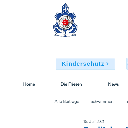
Berliner Sc
Buchsteinweg 32-34
12107 Berlin
Kinderschutz
Home
Die Friesen
News
Alle Beiträge
Schwimmen
T
15. Juli 2021
Sportausschuss
Geschäftsst