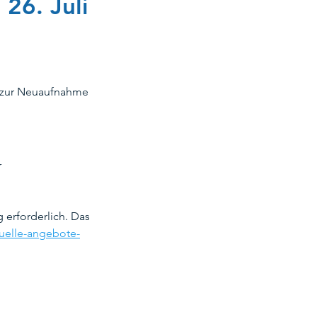
26. Juli
of
1 zur Neuaufnahme 
ikids
Sportausschuss
Sommerfest
r
erforderlich. Das 
tuelle-angebote-