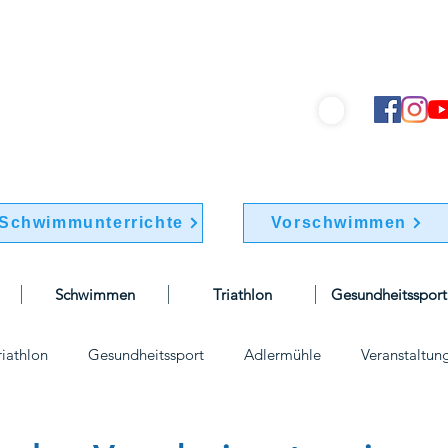
hwimmverein "Friesen 1895" e.V.
info@bsv-friesen.de
030 / 741 77 70
Schwimmunterrichte
Vorschwimmen
Schwimmen
Triathlon
Gesundheitssport
riathlon
Gesundheitssport
Adlermühle
Veranstaltun
elle
Wettkämpfe
Vereinskleidung
vorstand
Vor