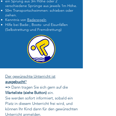
ein Sprung aus 3m Höhe oder 2
verschiedene Sprünge aus jeweils 1m Höhe.
50m Transportschwimmen: schieben oder
ziehen.
Kenntnis von
Baderegeln
Hilfe bei Bade-, Boots- und Eisunfällen
(Selbstrettung und Fremdrettung)
Der gewünschte Unterricht ist
ausgebucht
?
=>
Dann tragen Sie sich gern auf die
Warteliste (siehe Button)
ein.
Sie werden sofort informiert, sobald ein
Platz in diesem Unterricht frei wird, und
können Ihr Kind dann für den gewünschten
Unterricht anmelden.