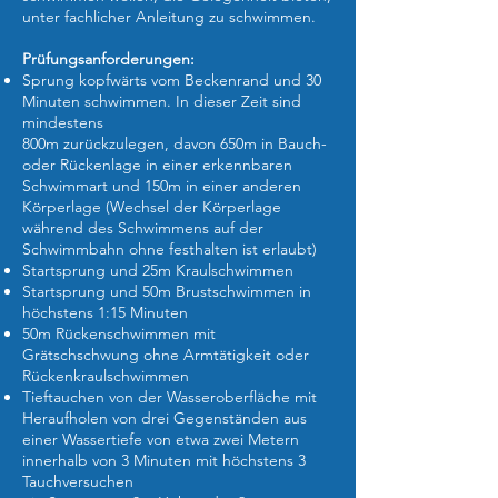
unter fachlicher Anleitung zu schwimmen.
Prüfungsanforderungen:
Sprung kopfwärts vom Beckenrand und 30
Minuten schwimmen. In dieser Zeit sind
mindestens
800m zurückzulegen, davon 650m in Bauch-
oder Rückenlage in einer erkennbaren
Schwimmart und 150m in einer anderen
Körperlage (Wechsel der Körperlage
während des Schwimmens auf der
Schwimmbahn ohne festhalten ist erlaubt)
Startsprung und 25m Kraulschwimmen
Startsprung und 50m Brustschwimmen in
höchstens 1:15 Minuten
50m Rückenschwimmen mit
Grätschschwung ohne Armtätigkeit oder
Rückenkraulschwimmen
Tieftauchen von der Wasseroberfläche mit
Heraufholen von drei
Gegenständen aus
einer Wassertiefe von etwa zwei Metern
innerhalb von 3 Minuten mit höchstens 3
Tauchversuchen