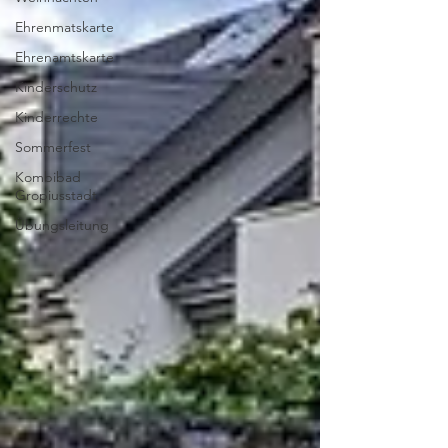
Ehrenmatskarte
Ehrenamtskarte
Kinderschutz
Kinderrechte
Sommerfest
Kombibad
Gropiusstadt
Übungsleitung