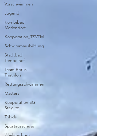
Vorschwimmen
Jugend
Kombibad
Mariendorf
Kooperation_TSVTM
Schwimmausbildung
Stadtbad
Tempelhof
Team Berlin
Triathlon
Rettungsschwimmen
Masters
Kooperation SG
Steglitz
Trikids
Sportausschuss
Weihnachten