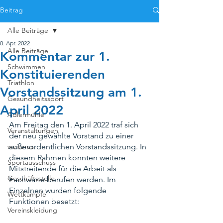
Beitrag
Alle Beiträge
8. Apr. 2022
Alle Beiträge
Kommentar zur 1.
Schwimmen
Konstituierenden
Triathlon
Vorstandssitzung am 1.
Gesundheitssport
April 2022
Adlermühle
Am Freitag den 1. April 2022 traf sich 
Veranstaltungen
der neu gewählte Vorstand zu einer 
weiteres
außerordentlichen Vorstandssitzung. In 
diesem Rahmen konnten weitere 
Sportausschuss
Mitstreitende für die Arbeit als 
Geschäftsstelle
Fachwarte berufen werden. Im 
Einzelnen wurden folgende 
Wettkämpfe
Funktionen besetzt:
Vereinskleidung