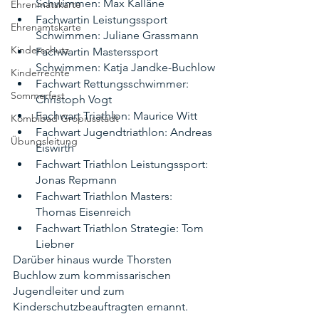
Schwimmen: Max Kalläne
Ehrenmatskarte
Fachwartin Leistungssport 
Ehrenamtskarte
Schwimmen: Juliane Grassmann
Kinderschutz
Fachwartin Masterssport 
Schwimmen: Katja Jandke-Buchlow
Kinderrechte
Fachwart Rettungsschwimmer: 
Sommerfest
Christoph Vogt
Fachwart Triathlon: Maurice Witt
Kombibad Gropiusstadt
Fachwart Jugendtriathlon: Andreas 
Übungsleitung
Eiswirth
Fachwart Triathlon Leistungssport: 
Jonas Repmann
Fachwart Triathlon Masters: 
Thomas Eisenreich
Fachwart Triathlon Strategie: Tom 
Liebner
Darüber hinaus wurde Thorsten 
Buchlow zum kommissarischen 
Jugendleiter und zum 
Kinderschutzbeauftragten ernannt. 