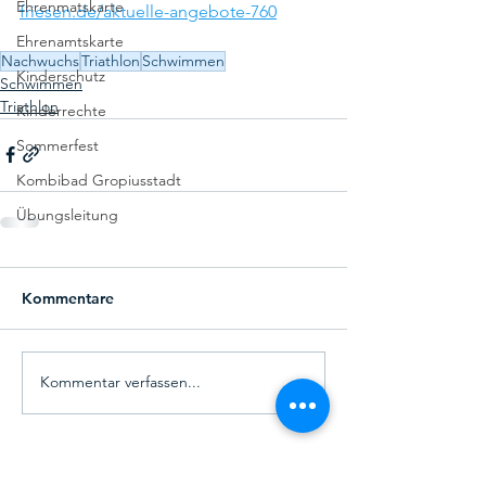
Ehrenmatskarte
friesen.de/aktuelle-angebote-760
Ehrenamtskarte
Nachwuchs
Triathlon
Schwimmen
Kinderschutz
Schwimmen
Triathlon
Kinderrechte
Sommerfest
Kombibad Gropiusstadt
Übungsleitung
Kommentare
Kommentar verfassen...