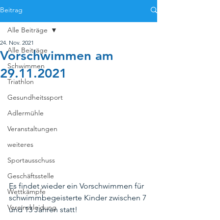
Beitrag
Alle Beiträge
24. Nov. 2021
Alle Beiträge
Vorschwimmen am
Schwimmen
29.11.2021
Triathlon
Gesundheitssport
Adlermühle
Veranstaltungen
weiteres
Sportausschuss
Geschäftsstelle
Es findet wieder ein Vorschwimmen für 
Wettkämpfe
schwimmbegeisterte Kinder zwischen 7 
Vereinskleidung
und 13 Jahren statt! 