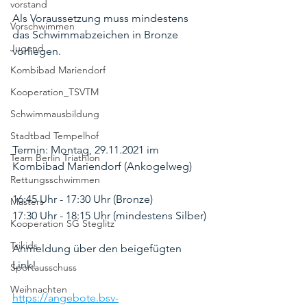
vorstand
Als Voraussetzung muss mindestens 
Vorschwimmen
das Schwimmabzeichen in Bronze 
Jugend
vorliegen.
Kombibad Mariendorf
Kooperation_TSVTM
Schwimmausbildung
Stadtbad Tempelhof
Termin: Montag, 29.11.2021 im 
Team Berlin Triathlon
Kombibad Mariendorf (Ankogelweg)
Rettungsschwimmen
16:45 Uhr - 17:30 Uhr (Bronze)
Masters
17:30 Uhr - 18:15 Uhr (mindestens Silber)
Kooperation SG Steglitz
Trikids
Anmeldung über den beigefügten 
Link!
Sportausschuss
Weihnachten
https://angebote.bsv-