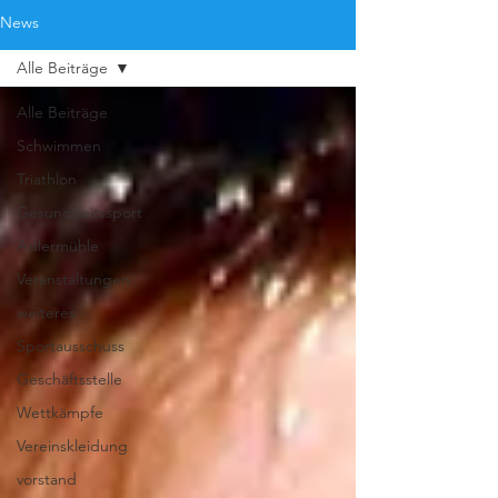
News
Alle Beiträge
Alle Beiträge
Schwimmen
Triathlon
Gesundheitssport
Adlermühle
Veranstaltungen
weiteres
Sportausschuss
Geschäftsstelle
Wettkämpfe
Vereinskleidung
vorstand