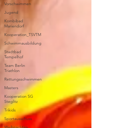
Vorschwimmen
Jugend
Kombibad
Mariendorf
Kooperation_TSVTM
Schwimmausbildung
Stadtbad
Tempelhof
Team Berlin
Triathlon
Rettungsschwimmen
Masters
Kooperation SG
Steglitz
Trikids
Sportausschuss
Weihnachten