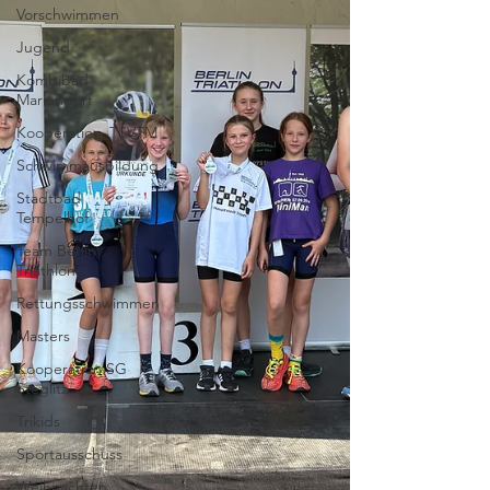
Vorschwimmen
Jugend
Kombibad
Mariendorf
Kooperation_TSVTM
Schwimmausbildung
Stadtbad
Tempelhof
Team Berlin
Triathlon
Rettungsschwimmen
Masters
Kooperation SG
Steglitz
Trikids
Sportausschuss
Weihnachten