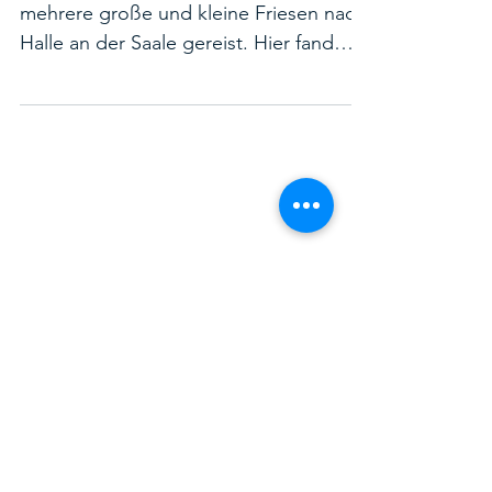
2. Apr. 2025
Wettkampfwochenende in
Halle (Saale)
Am letzten Wochenende im März sind
mehrere große und kleine Friesen nach
Halle an der Saale gereist. Hier fand
neben dem traditionellen...