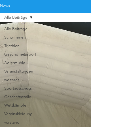
News
Alle Beiträge
Alle Beiträge
Schwimmen
Triathlon
Gesundheitssport
Adlermühle
Veranstaltungen
weiteres
Sportausschuss
Geschäftsstelle
Wettkämpfe
Vereinskleidung
vorstand